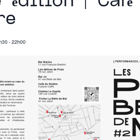
 édition | Café
re
h30
-
22h00