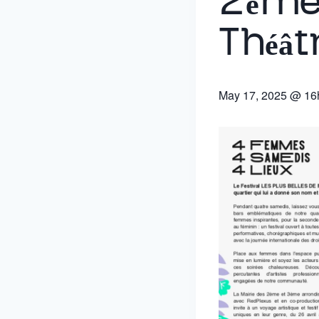
2ème
Théât
May 17, 2025 @ 16